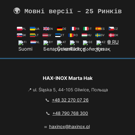
🌍 Мовні версії – 25 Ринків
PL
UA
EN
DE
FR
IT
ES
CZ
SK
LT
LV
ET
RO
HU
SV
DK
🌐 RU
FI
NL
BY
AT
TR
GE
KZ
HAX-INOX Marta Hak
📍 ul. Śląska 5, 44-105 Gliwice, Польща
📞
+48 32 270 07 26
📞
+48 790 768 300
✉️
haxinox@haxinox.pl