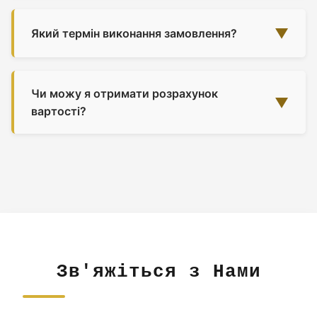
Так! Ми маємо послуги поздовжнього різання стрічок та
лазерного вирізання. Елементи, вирізані лазером,
▼
Який термін виконання замовлення?
виготовляються за спеціальним замовленням протягом
кількох днів.
Стандартний термін виконання — 3-5 робочих днів. Для
нестандартних замовлень (лазерне різання, спеціальні
Чи можу я отримати розрахунок
продукти) — до 10 днів. Можливе прискорення за
▼
вартості?
бажанням клієнта.
Звичайно! Зв'яжіться з нами за електронною поштою
(haxinox@haxinox.pl) або за телефоном. Наші
консультанти підготують точний розрахунок вартості на
основі ваших потреб.
Зв'яжіться з Нами